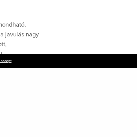
lmondható,
a javulás nagy
tt,
l
I accept