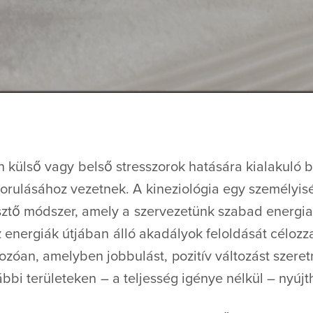
 külső vagy belső stresszorok hatására kialakuló 
orulásához vezetnek. A kineziológia egy személyis
sztő módszer, amely a szervezetünk szabad energi
az energiák útjában álló akadályok feloldását célozz
zóan, amelyben jobbulást, pozitív változást szeret
bbi területeken – a teljesség igénye nélkül – nyújth