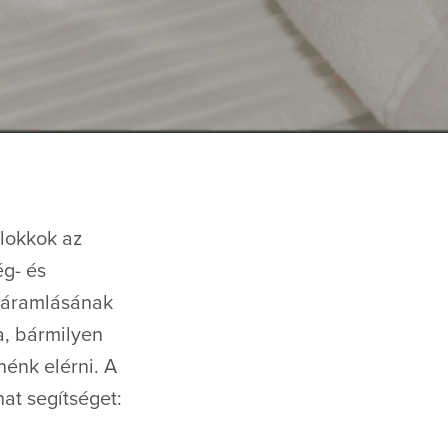
blokkok az
ég- és
aáramlásának
a, bármilyen
nénk elérni. A
at segítséget: