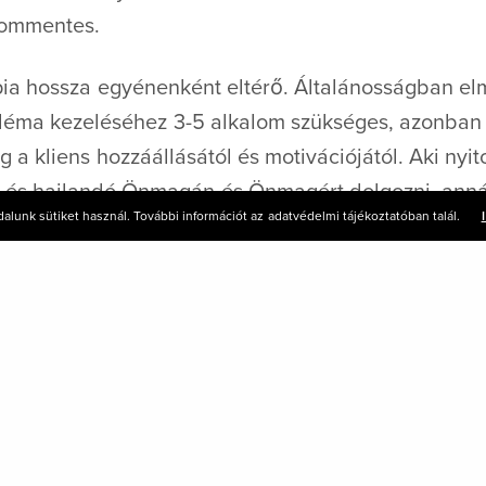
alommentes.
ápia hossza egyénenként eltérő. Általánosságban e
léma kezeléséhez 3-5 alkalom szükséges, azonban 
 a kliens hozzáállásától és motivációjától. Aki nyito
és hajlandó Önmagán és Önmagért dolgozni, anná
alunk sütiket használ. További információt az adatvédelmi tájékoztatóban talál.
 működik a folyamat.
 12.000 Ft/alkalom