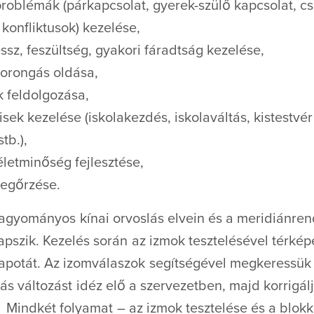
problémák (párkapcsolat, gyerek-szülő kapcsolat, cs
konfliktusok) kezelése,
essz, feszültség, gyakori fáradtság kezelése,
zorongás oldása,
 feldolgozása,
zisek kezelése (iskolakezdés, iskolaváltás, kistestvér
tb.),
életminőség fejlesztése,
egőrzése.
agyományos kínai orvoslás elvein és a meridiánren
szik. Kezelés során az izmok tesztelésével térképe
lapotát. Az izomválaszok segítségével megkeressük a
ás változást idéz elő a szervezetben, majd korrigál
. Mindkét folyamat – az izmok tesztelése és a blok