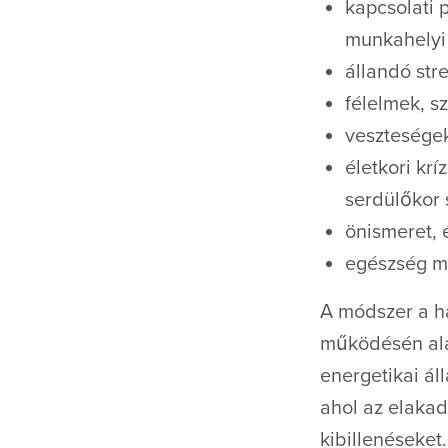
kapcsolati 
munkahelyi 
állandó str
félelmek, s
veszteségek
életkori krí
serdülőkor s
önismeret, 
egészség m
A módszer a h
működésén alap
energetikai ál
ahol az elakad
kibillenéseket