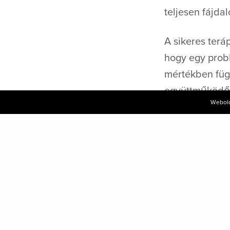
teljesen fájd
A sikeres ter
hogy egy prob
mértékben függ
együttműködő 
Webold
hatékonyabban
A kezelés ára: