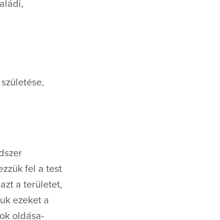
aládi,
 születése,
dszer
zzük fel a test
zt a területet,
juk ezeket a
kok oldása-