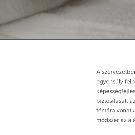
A szervezetben
egyensúly felb
képességfejle
biztosítását, 
témára vonatko
módszer az alá