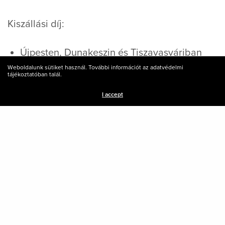
Kiszállási díj:
Újpesten, Dunakeszin és Tiszavasváriban
ingyenes
Weboldalunk sütiket használ. További információt az adatvédelmi
tájékoztatóban talál.
XV., XIII. és III. kerületekben, Fót és Göd
I accept
településeken +2000 Ft
További kerületek és települések
megegyezés szerint.
EDIT:
(+36)70 7722 076