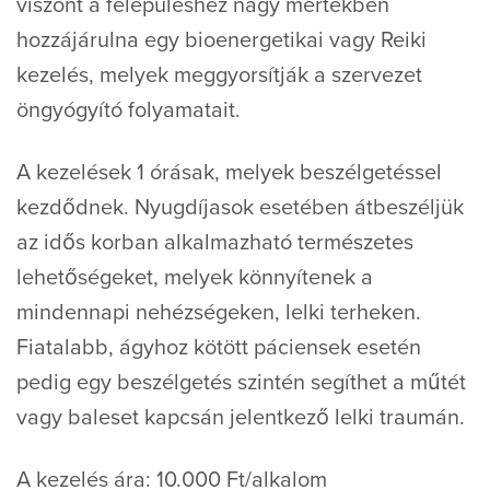
viszont a felépüléshez nagy mértékben
hozzájárulna egy bioenergetikai vagy Reiki
kezelés, melyek meggyorsítják a szervezet
öngyógyító folyamatait.
A kezelések 1 órásak, melyek beszélgetéssel
kezdődnek. Nyugdíjasok esetében átbeszéljük
az idős korban alkalmazható természetes
lehetőségeket, melyek könnyítenek a
mindennapi nehézségeken, lelki terheken.
Fiatalabb, ágyhoz kötött páciensek esetén
pedig egy beszélgetés szintén segíthet a műtét
vagy baleset kapcsán jelentkező lelki traumán.
A kezelés ára: 10.000 Ft/alkalom